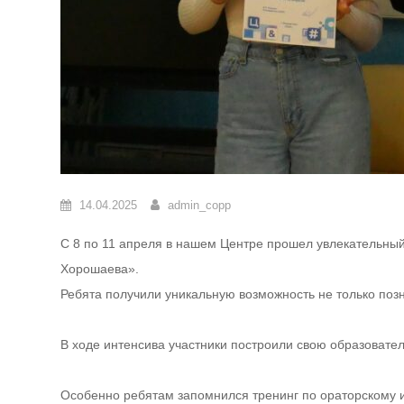
14.04.2025
admin_copp
С 8 по 11 апреля в нашем Центре прошел увлекательны
Хорошаева».
Ребята получили уникальную возможность не только позн
В ходе интенсива участники построили свою образоват
Особенно ребятам запомнился тренинг по ораторскому ис