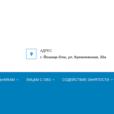
ЮЩЕЙ ПРОФЕССИОНАЛЬНОЙ ПОДГОТО
ональной подготовки Республики Марий Эл
г. Йошкар-Ола, ул. Кремлевская, 32а
ЬНИКАМ
ЛИЦАМ С ОВЗ
СОДЕЙСТВИЕ ЗАНЯТОСТИ
Экспедиция: Профориентационный и