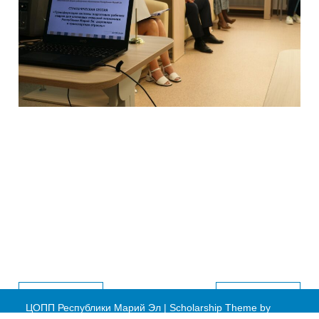
ЦОПП12: 8 МЕСТО В РЕЙТИНГЕ ПО РЕЗУЛЬТАТАМ ЭФФЕКТИВНОСТИ ДЕЯТЕЛЬНОСТИ
ЦОПП12: Визит делегации руководителей образовательных организаций Запорожья в ЦОПП Республики Марий Эл
ЦОПП Республики Марий Эл
|
Scholarship Theme by