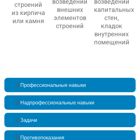
возведении
возведении
строений
внешних
капитальных
из кирпича
элементов
стен,
или камня
строений
кладок
внутренних
помещений
Профессиональные навыки
Надпрофессиональные навыки
Задачи
Противопоказания