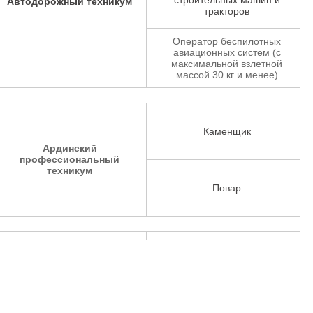
Автодорожный техникум
тракторов
Оператор беспилотных
авиационных систем (с
максимальной взлетной
массой 30 кг и менее)
Каменщик
Ардинский
профессиональный
техникум
Повар
Кондитер
Тракторист - машинист
Аграрно-строительный
сельскохозяйственного